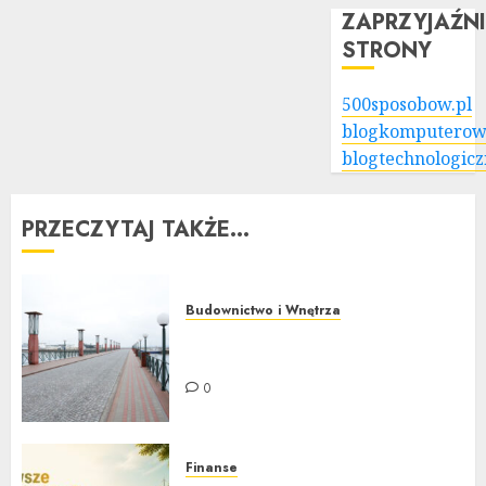
ZAPRZYJAŹN
STRONY
500sposobow.pl
blogkomputerow
blogtechnologicz
PRZECZYTAJ TAKŻE...
Budownictwo i Wnętrza
Jak czyścić i impregnować
kostkę brukową?
0
Finanse