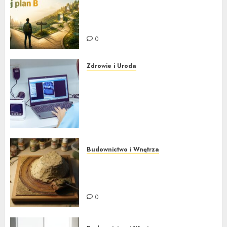
Plan awaryjny na wypadek
utraty pracy – dlaczego
dobrze mieć go już dziś
0
Zdrowie i Uroda
Nowoczesna stomatologia bez
strachu. Jak cyfrowe
technologie i nowe metody
znieczuleń zmieniają wizyty u
dentysty?
0
Budownictwo i Wnętrza
Jak zbudować miniaturowy
świat – poradnik modelarski
dla początkujących
0