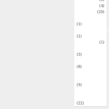
Kulinaria
(4)
Lifestyle
(20)
Motoryzacja
(1)
Najpopularniejs
(1)
Parenting
(5)
Promowane
(3)
Technologie
(8)
Turystyka i
Podróże
(9)
Zdrowie i
Uroda
(22)