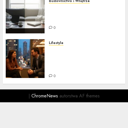
Budownictwo i Wnętrza
Twardy reset domu w 60
minut – odzyskaj kontrolę i
zdrową głowę
0
Lifestyle
Networking dla
introwertyków – jak budować
sieć kontaktów bez
sprzedawania duszy
0
|
ChromeNews
autorstwa AF themes