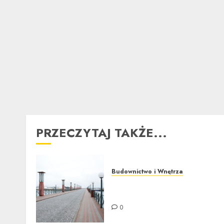
PRZECZYTAJ TAKŻE...
Budownictwo i Wnętrza
Jak czyścić i impregnować
kostkę brukową?
0