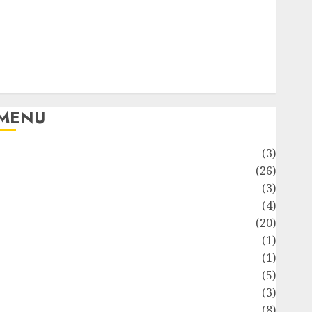
wizyty u dentysty?
Jak zbudować miniaturowy świat – poradnik
modelarski dla początkujących
Twardy reset domu w 60 minut – odzyskaj kontrolę i
zdrową głowę
MENU
Aktualności
(3)
Budownictwo i Wnętrza
(26)
Finanse
(3)
Kulinaria
(4)
ifestyle
(20)
Motoryzacja
(1)
Najpopularniejsze
(1)
Parenting
(5)
Promowane
(3)
Technologie
(8)