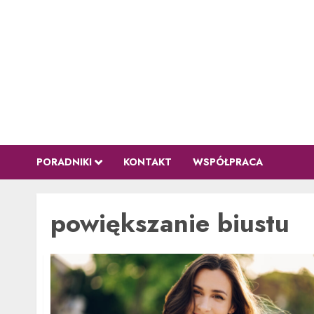
Przejdź
do
treści
PORADNIKI
KONTAKT
WSPÓŁPRACA
powiększanie biustu