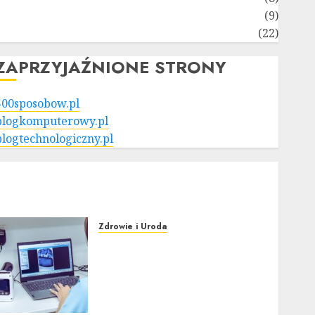
Turystyka i Podróże
(9)
Zdrowie i Uroda
(22)
ZAPRZYJAŹNIONE STRONY
500sposobow.pl
blogkomputerowy.pl
blogtechnologiczny.pl
Zdrowie i Uroda
Nowoczesna stomatologia
bez strachu. Jak cyfrowe
technologie i nowe metody
znieczuleń zmieniają
wizyty u dentysty?