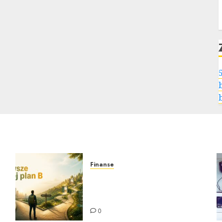
Finanse
Plan awaryjny na wypadek
utraty pracy – dlaczego
dobrze mieć go już dziś
0