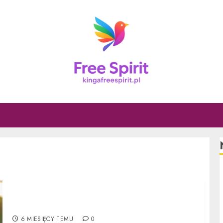
Jak poprawić wygląd biustu – sprawdzone
sposoby na jędrny dekolt
6 MIESIĘCY TEMU
0