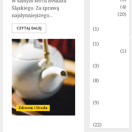
w samym sercu Beskidu
Kulinaria
(4)
Śląskiego. Za sprawą
Lifestyle
(20)
najsłynniejszego...
Motoryzacja
CZYTAJ DALEJ
(1)
Najpopularniejs
(1)
Parenting
(5)
Promowane
(3)
Technologie
(8)
Turystyka i
Podróże
(9)
Zdrowie i Uroda
Zdrowie i
Uroda
(22)
Jak parzyć czerwoną