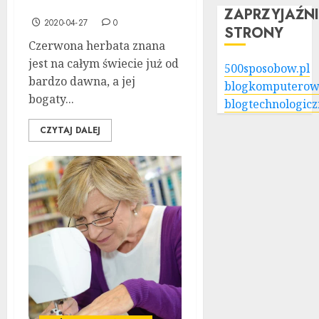
herbatę?
ZAPRZYJAŹN
2020-04-27
0
STRONY
Czerwona herbata znana
jest na całym świecie już od
500sposobow.pl
bardzo dawna, a jej
blogkomputerow
bogaty...
blogtechnologicz
CZYTAJ DALEJ