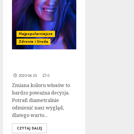
Najpopularniejsze
Zdrowie i Uroda
Jak dopasować kolor
włosów do typu urody
2020-04-25
0
Zmiana koloru włosów to
bardzo poważna decyzja.
Potrafi diametralnie
odmienić nasz wygląd,
dlatego warto...
CZYTAJ DALEJ