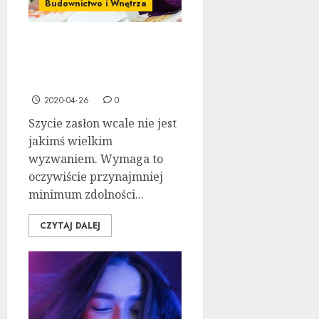
Budownictwo i Wnętrza
Jaki materiał na zasłony –
jak uszyć własnoręcznie
zasłony?
2020-04-26
0
Szycie zasłon wcale nie jest
jakimś wielkim
wyzwaniem. Wymaga to
oczywiście przynajmniej
minimum zdolności...
CZYTAJ DALEJ