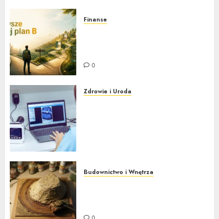
Finanse
Plan awaryjny na wypadek
utraty pracy – dlaczego
dobrze mieć go już dziś
0
Zdrowie i Uroda
Nowoczesna stomatologia bez
strachu. Jak cyfrowe
technologie i nowe metody
znieczuleń zmieniają wizyty u
dentysty?
0
Budownictwo i Wnętrza
Jak zbudować miniaturowy
świat – poradnik modelarski
dla początkujących
0