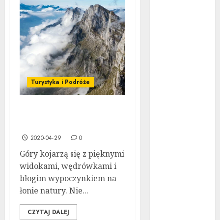
na wypadek
utraty pracy –
dlaczego
dobrze mieć
go już dziś
Nowoczesna
Turystyka i Podróże
stomatologia
bez strachu.
Jak cyfrowe
Na co uważać w górach –
technologie i
krótki przewodnik
nowe metody
2020-04-29
0
znieczuleń
Góry kojarzą się z pięknymi
zmieniają
widokami, wędrówkami i
wizyty u
błogim wypoczynkiem na
dentysty?
łonie natury. Nie...
Jak zbudować
miniaturowy
CZYTAJ DALEJ