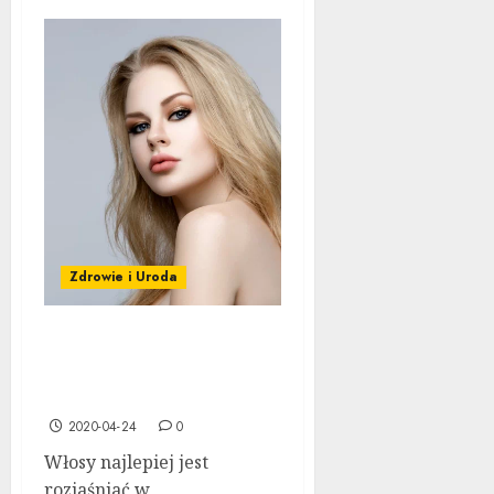
Zdrowie i Uroda
Jak rozjaśnić włosy w
domu – domowe sposoby
na rozjaśnienie włosów
2020-04-24
0
Włosy najlepiej jest
rozjaśniać w